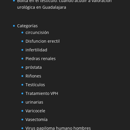
Bolita en el testículo: cuándo acudir a valoración
urológica en Guadalajara
Categorías
circuncisión
Disfuncion erectil
infertilidad
Piedras renales
próstata
Riñones
Testículos
Tratamiento VPH
urinarias
Varicocele
Vasectomía
Virus papiloma humano hombres