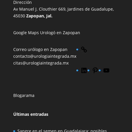
Dirección
Av Manuel J. Clouthier 669,
Jardines de Guadalupe,
45030
Zapopan, Jal.
Google Maps Urologó en Zapopan
Link
Correo
urólogo en Zapopan
contacto@urologiaintegrada.mx
citas@urologiaintegrada.mx
LinkedIn
Pinterest
YouTube
Blogarama
Últimas entradas
Sangre en el semen en Guadalajara: posibles