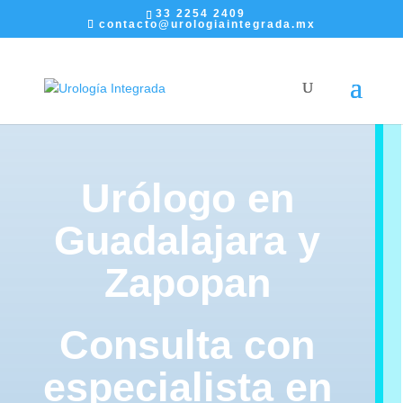
33 2254 2409
contacto@urologiaintegrada.mx
Urólogo en
Guadalajara y
Zapopan
Consulta con
especialista en